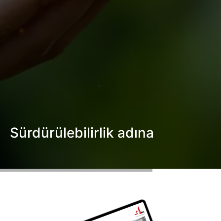
Ürün Tasarım-Geliştirme
Danışmanlık -Eğitim
Teknik servis
BLOG
TEKNOLOJİLER
BİZE ULAŞIN
En
Sürdürülebilirlik adına
Ru