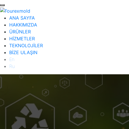
ANA SAYFA
HAKKIMIZDA
ÜRÜNLER
HİZMETLER
TEKNOLOJİLER
BİZE ULAŞIN
En
Ru
ANA SAYFA
HAKKIMIZDA
ÜRÜNLER
Diğer