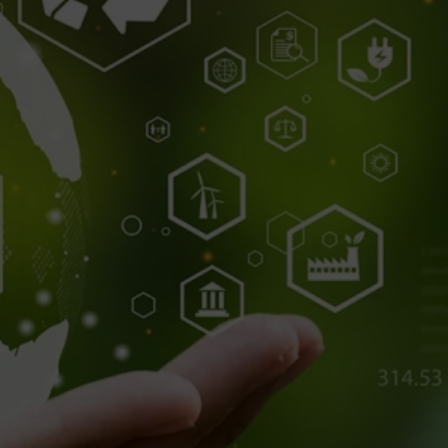
Süpürgelik Kalıpları
Teknik Profil Kalıpları
Yumuşak Plastik Kalıpları
Boru Profili Kalıpları
Ahşap Plastik Kompozit Kalıpları
Monoblok Panjur Kutu Kalıpları
Lambri ve Aksesuar Profil kalıpları
Alçıpan Köşe Profili Kalıpları
Perde Profili Kalıpları
Kablo Kanalı Kalıpları
Denizlik Kalıpları
Kapı Ve Pencere Yardımcı Profil Kalıpları
Kapı ve Pencere Ana Profil Kalıpları
HİZMETLER
Plastik Extrüzyon Kalıp İmalatı
Kesme-Delme kalıp imalatı
Co-Extrüzyon Uygulamaları
Post-Extrüzyon Uygulamaları
Desen uygulamaları
Plastik Extrüzyon Kalıp Revizyonu-Bakımı
Yedek parça imalatı