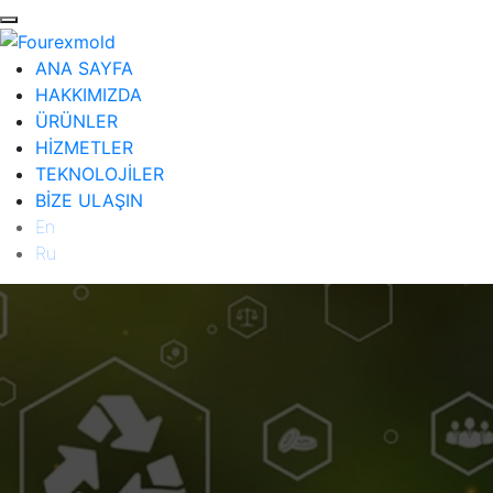
ANA SAYFA
HAKKIMIZDA
ÜRÜNLER
HİZMETLER
TEKNOLOJİLER
BİZE ULAŞIN
En
Ru
ANA SAYFA
HAKKIMIZDA
ÜRÜNLER
Diğer