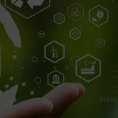
Süpürgelik Kalıpları
Teknik Profil Kalıpları
Yumuşak Plastik Kalıpları
Boru Profili Kalıpları
Ahşap Plastik Kompozit Kalıpları
Monoblok Panjur Kutu Kalıpları
Lambri ve Aksesuar Profil kalıpları
Alçıpan Köşe Profili Kalıpları
Perde Profili Kalıpları
Kablo Kanalı Kalıpları
Denizlik Kalıpları
Kapı Ve Pencere Yardımcı Profil Kalıpları
Kapı ve Pencere Ana Profil Kalıpları
HİZMETLER
Plastik Extrüzyon Kalıp İmalatı
Kesme-Delme kalıp imalatı
Co-Extrüzyon Uygulamaları
Post-Extrüzyon Uygulamaları
Desen uygulamaları
Plastik Extrüzyon Kalıp Revizyonu-Bakımı
Yedek parça imalatı