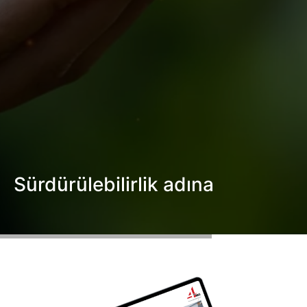
Ürün Tasarım-Geliştirme
Danışmanlık -Eğitim
Teknik servis
BLOG
TEKNOLOJİLER
BİZE ULAŞIN
En
Sürdürülebilirlik adına
Ru