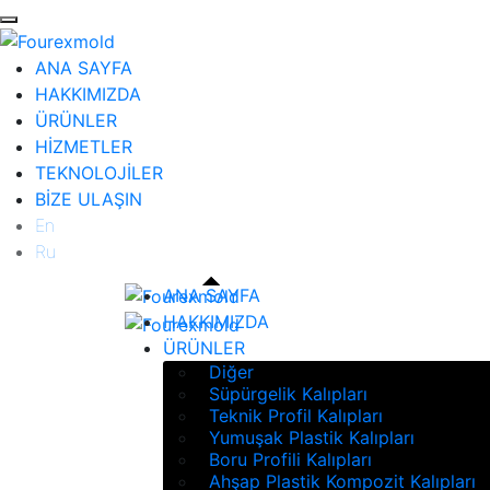
ANA SAYFA
HAKKIMIZDA
ÜRÜNLER
HİZMETLER
TEKNOLOJİLER
BİZE ULAŞIN
En
Ru
ANA SAYFA
HAKKIMIZDA
ÜRÜNLER
Diğer
Süpürgelik Kalıpları
Teknik Profil Kalıpları
Yumuşak Plastik Kalıpları
Boru Profili Kalıpları
Ahşap Plastik Kompozit Kalıpları