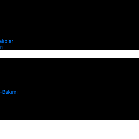
ı
lıpları
rı
u-Bakımı