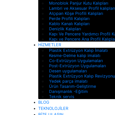
Monoblok Panjur Kutu Kalıpları
Lambri ve Aksesuar Profil kalıplar
Alçıpan Köşe Profili Kalıpları
Perde Profili Kalıpları
Kablo Kanalı Kalıpları
Denizlik Kalıpları
Kapı Ve Pencere Yardımcı Profil Ka
Kapı ve Pencere Ana Profil Kalıpla
HİZMETLER
Plastik Extrüzyon Kalıp İmalatı
Kesme-Delme kalıp imalatı
Co-Extrüzyon Uygulamaları
Post-Extrüzyon Uygulamaları
Desen uygulamaları
Plastik Extrüzyon Kalıp Revizyon
Yedek parça imalatı
Ürün Tasarım-Geliştirme
Danışmanlık -Eğitim
Teknik servis
BLOG
TEKNOLOJİLER
BİZE ULAŞIN