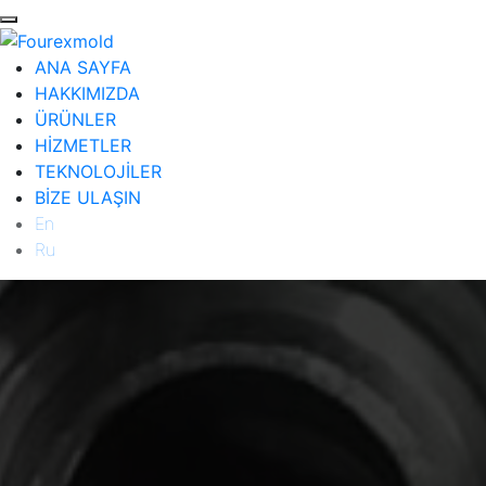
ANA SAYFA
HAKKIMIZDA
ÜRÜNLER
HİZMETLER
TEKNOLOJİLER
BİZE ULAŞIN
En
Ru
ANA SAYFA
HAKKIMIZDA
ÜRÜNLER
Diğer