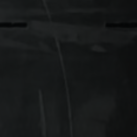
Ürün Tasarım-Geliştirme
Danışmanlık -Eğitim
Teknik servis
BLOG
TEKNOLOJİLER
BİZE ULAŞIN
En
Ru