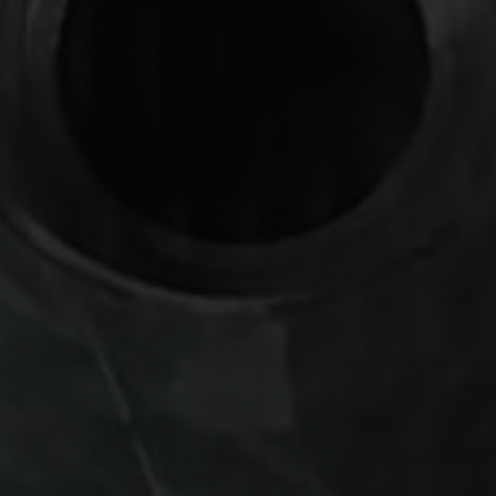
Süpürgelik Kalıpları
Teknik Profil Kalıpları
Yumuşak Plastik Kalıpları
Boru Profili Kalıpları
Ahşap Plastik Kompozit Kalıpları
Monoblok Panjur Kutu Kalıpları
Lambri ve Aksesuar Profil kalıpları
Alçıpan Köşe Profili Kalıpları
Perde Profili Kalıpları
Kablo Kanalı Kalıpları
Denizlik Kalıpları
Kapı Ve Pencere Yardımcı Profil Kalıpları
Kapı ve Pencere Ana Profil Kalıpları
HİZMETLER
Plastik Extrüzyon Kalıp İmalatı
Kesme-Delme kalıp imalatı
Co-Extrüzyon Uygulamaları
Post-Extrüzyon Uygulamaları
Desen uygulamaları
Plastik Extrüzyon Kalıp Revizyonu-Bakımı
Yedek parça imalatı