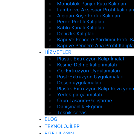
Monoblok Panjur Kutu Kalıpları
Lambri ve Aksesuar Profil kalıplar
Alçıpan Köşe Profili Kalıpları
Perde Profili Kalıpları
Kablo Kanalı Kalıpları
Denizlik Kalıpları
Kapı Ve Pencere Yardımcı Profil Ka
Kapı ve Pencere Ana Profil Kalıpla
HİZMETLER
Plastik Extrüzyon Kalıp İmalatı
Kesme-Delme kalıp imalatı
Co-Extrüzyon Uygulamaları
Post-Extrüzyon Uygulamaları
Desen uygulamaları
Plastik Extrüzyon Kalıp Revizyon
Yedek parça imalatı
Ürün Tasarım-Geliştirme
Danışmanlık -Eğitim
Teknik servis
BLOG
TEKNOLOJİLER
BİZE ULAŞIN