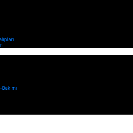
ı
lıpları
rı
u-Bakımı