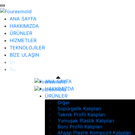
ANA SAYFA
HAKKIMIZDA
ÜRÜNLER
HİZMETLER
TEKNOLOJİLER
BİZE ULAŞIN
En
Ru
ANA SAYFA
HAKKIMIZDA
ÜRÜNLER
Diğer
Süpürgelik Kalıpları
Teknik Profil Kalıpları
Yumuşak Plastik Kalıpları
Boru Profili Kalıpları
Ahşap Plastik Kompozit Kalıpları