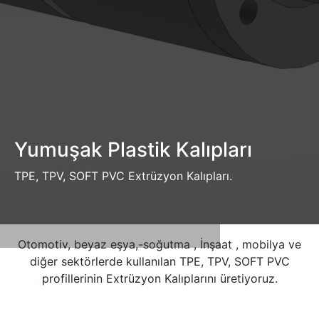
Ürün Tasarım-Geliştirme
Danışmanlık -Eğitim
Teknik servis
BLOG
TEKNOLOJİLER
BİZE ULAŞIN
Yumuşak Plastik Kalıpları
En
TPE, TPV, SOFT PVC Extrüzyon Kalıpları.
Ru
Otomotiv, beyaz eşya,-soğutma , İnşaat , mobilya ve
diğer sektörlerde kullanılan TPE, TPV, SOFT PVC
profillerinin Extrüzyon Kalıplarını üretiyoruz.