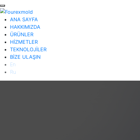
ANA SAYFA
HAKKIMIZDA
ÜRÜNLER
HİZMETLER
TEKNOLOJİLER
BİZE ULAŞIN
En
Ru
ANA SAYFA
HAKKIMIZDA
ÜRÜNLER
Diğer