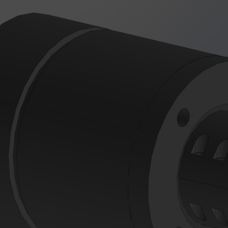
Süpürgelik Kalıpları
Teknik Profil Kalıpları
Yumuşak Plastik Kalıpları
Boru Profili Kalıpları
Ahşap Plastik Kompozit Kalıpları
Monoblok Panjur Kutu Kalıpları
Lambri ve Aksesuar Profil kalıpları
Alçıpan Köşe Profili Kalıpları
Perde Profili Kalıpları
Kablo Kanalı Kalıpları
Denizlik Kalıpları
Kapı Ve Pencere Yardımcı Profil Kalıpları
Kapı ve Pencere Ana Profil Kalıpları
HİZMETLER
Plastik Extrüzyon Kalıp İmalatı
Kesme-Delme kalıp imalatı
Co-Extrüzyon Uygulamaları
Post-Extrüzyon Uygulamaları
Desen uygulamaları
Plastik Extrüzyon Kalıp Revizyonu-Bakımı
Yedek parça imalatı