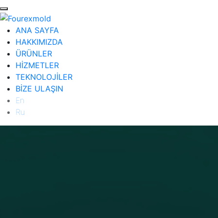
ANA SAYFA
HAKKIMIZDA
ÜRÜNLER
HİZMETLER
TEKNOLOJİLER
BİZE ULAŞIN
En
Ru
ANA SAYFA
HAKKIMIZDA
ÜRÜNLER
Diğer