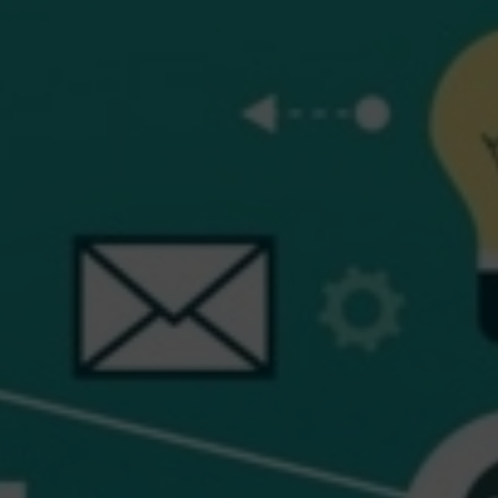
Süpürgelik Kalıpları
Teknik Profil Kalıpları
Yumuşak Plastik Kalıpları
Boru Profili Kalıpları
Ahşap Plastik Kompozit Kalıpları
Monoblok Panjur Kutu Kalıpları
Lambri ve Aksesuar Profil kalıpları
Alçıpan Köşe Profili Kalıpları
Perde Profili Kalıpları
Kablo Kanalı Kalıpları
Denizlik Kalıpları
Kapı Ve Pencere Yardımcı Profil Kalıpları
Kapı ve Pencere Ana Profil Kalıpları
HİZMETLER
Plastik Extrüzyon Kalıp İmalatı
Kesme-Delme kalıp imalatı
Co-Extrüzyon Uygulamaları
Post-Extrüzyon Uygulamaları
Desen uygulamaları
Plastik Extrüzyon Kalıp Revizyonu-Bakımı
Yedek parça imalatı