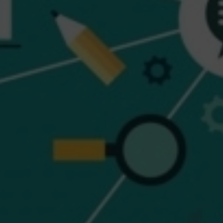
Ürün Tasarım-Geliştirme
Danışmanlık -Eğitim
Teknik servis
BLOG
TEKNOLOJİLER
BİZE ULAŞIN
En
Ru