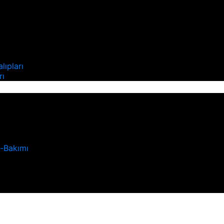
ı
lıpları
rı
u-Bakımı