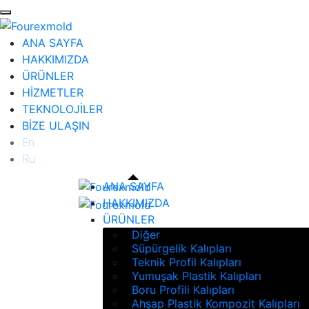
ANA SAYFA
HAKKIMIZDA
ÜRÜNLER
HİZMETLER
TEKNOLOJİLER
BİZE ULAŞIN
En
Ru
ANA SAYFA
HAKKIMIZDA
ÜRÜNLER
Diğer
Süpürgelik Kalıpları
Teknik Profil Kalıpları
Yumuşak Plastik Kalıpları
Boru Profili Kalıpları
Ahşap Plastik Kompozit Kalıpları