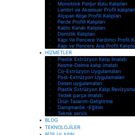
Monoblok Panjur Kutu Kalıpları
Lambri ve Aksesuar Profil kalıplar
Alçıpan Köşe Profili Kalıpları
Perde Profili Kalıpları
Kablo Kanalı Kalıpları
Denizlik Kalıpları
Kapı Ve Pencere Yardımcı Profil Ka
Kapı ve Pencere Ana Profil Kalıpla
HİZMETLER
Plastik Extrüzyon Kalıp İmalatı
Kesme-Delme kalıp imalatı
Co-Extrüzyon Uygulamaları
Post-Extrüzyon Uygulamaları
Desen uygulamaları
Plastik Extrüzyon Kalıp Revizyon
Yedek parça imalatı
Ürün Tasarım-Geliştirme
Danışmanlık -Eğitim
Teknik servis
BLOG
TEKNOLOJİLER
BİZE ULAŞIN