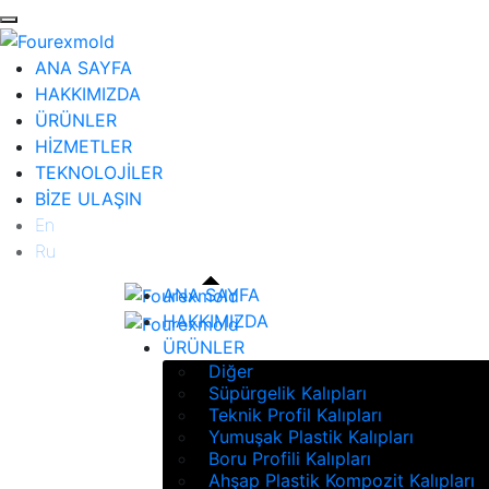
ANA SAYFA
HAKKIMIZDA
ÜRÜNLER
HİZMETLER
TEKNOLOJİLER
BİZE ULAŞIN
En
Ru
ANA SAYFA
HAKKIMIZDA
ÜRÜNLER
Diğer
Süpürgelik Kalıpları
Teknik Profil Kalıpları
Yumuşak Plastik Kalıpları
Boru Profili Kalıpları
Ahşap Plastik Kompozit Kalıpları