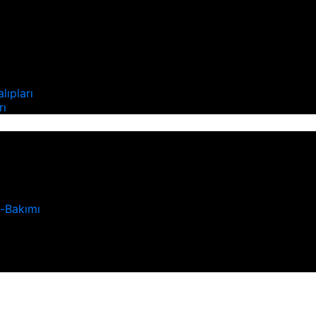
ı
lıpları
rı
u-Bakımı