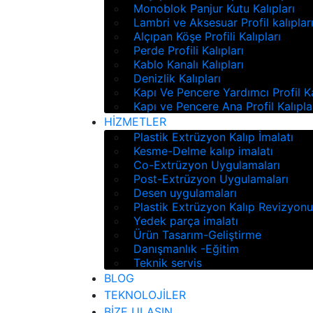
Monoblok Panjur Kutu Kalıpları
Lambri ve Aksesuar Profil kalıplar
Alçıpan Köşe Profili Kalıpları
Perde Profili Kalıpları
Kablo Kanalı Kalıpları
Denizlik Kalıpları
Kapı Ve Pencere Yardımcı Profil Ka
Kapı ve Pencere Ana Profil Kalıpla
HİZMETLER
Plastik Extrüzyon Kalıp İmalatı
Kesme-Delme kalıp imalatı
Co-Extrüzyon Uygulamaları
Post-Extrüzyon Uygulamaları
Desen uygulamaları
Plastik Extrüzyon Kalıp Revizyon
Yedek parça imalatı
Ürün Tasarım-Geliştirme
Danışmanlık -Eğitim
Teknik servis
BLOG
TEKNOLOJİLER
BİZE ULAŞIN