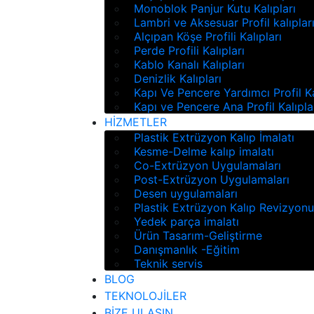
Monoblok Panjur Kutu Kalıpları
Lambri ve Aksesuar Profil kalıplar
Alçıpan Köşe Profili Kalıpları
Perde Profili Kalıpları
Kablo Kanalı Kalıpları
Denizlik Kalıpları
Kapı Ve Pencere Yardımcı Profil Ka
Kapı ve Pencere Ana Profil Kalıpla
HİZMETLER
Plastik Extrüzyon Kalıp İmalatı
Kesme-Delme kalıp imalatı
Co-Extrüzyon Uygulamaları
Post-Extrüzyon Uygulamaları
Desen uygulamaları
Plastik Extrüzyon Kalıp Revizyon
Yedek parça imalatı
Ürün Tasarım-Geliştirme
Danışmanlık -Eğitim
Teknik servis
BLOG
TEKNOLOJİLER
BİZE ULAŞIN