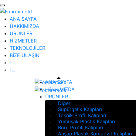
ANA SAYFA
HAKKIMIZDA
ÜRÜNLER
HİZMETLER
TEKNOLOJİLER
BİZE ULAŞIN
En
Ru
ANA SAYFA
HAKKIMIZDA
ÜRÜNLER
Diğer
Süpürgelik Kalıpları
Teknik Profil Kalıpları
Yumuşak Plastik Kalıpları
Boru Profili Kalıpları
Ahşap Plastik Kompozit Kalıpları