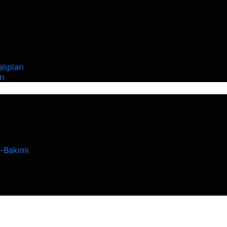
ı
lıpları
rı
u-Bakımı