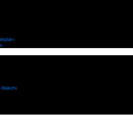
ı
lıpları
rı
u-Bakımı