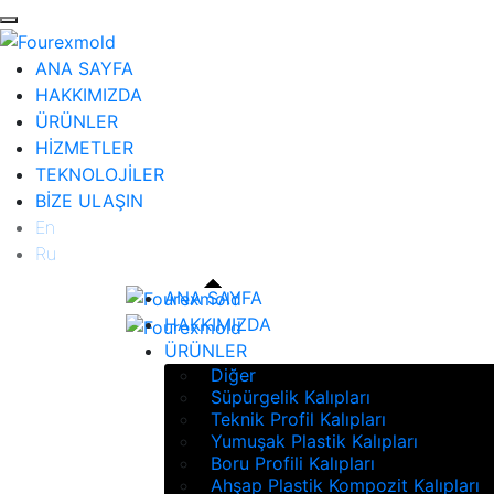
ANA SAYFA
HAKKIMIZDA
ÜRÜNLER
HİZMETLER
TEKNOLOJİLER
BİZE ULAŞIN
En
Ru
ANA SAYFA
HAKKIMIZDA
ÜRÜNLER
Diğer
Süpürgelik Kalıpları
Teknik Profil Kalıpları
Yumuşak Plastik Kalıpları
Boru Profili Kalıpları
Ahşap Plastik Kompozit Kalıpları