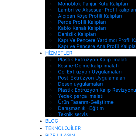
Monoblok Panjur Kutu Kalıpları
Lambri ve Aksesuar Profil kalıplar
Alçıpan Köşe Profili Kalıpları
Perde Profili Kalıpları
Kablo Kanalı Kalıpları
Denizlik Kalıpları
Kapı Ve Pencere Yardımcı Profil Ka
Kapı ve Pencere Ana Profil Kalıpla
HİZMETLER
Plastik Extrüzyon Kalıp İmalatı
Kesme-Delme kalıp imalatı
Co-Extrüzyon Uygulamaları
Post-Extrüzyon Uygulamaları
Desen uygulamaları
Plastik Extrüzyon Kalıp Revizyon
Yedek parça imalatı
Ürün Tasarım-Geliştirme
Danışmanlık -Eğitim
Teknik servis
BLOG
TEKNOLOJİLER
BİZE ULAŞIN