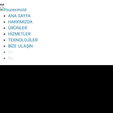
ANA SAYFA
HAKKIMIZDA
ÜRÜNLER
HİZMETLER
TEKNOLOJİLER
BİZE ULAŞIN
En
Ru
ANA SAYFA
HAKKIMIZDA
ÜRÜNLER
Diğer