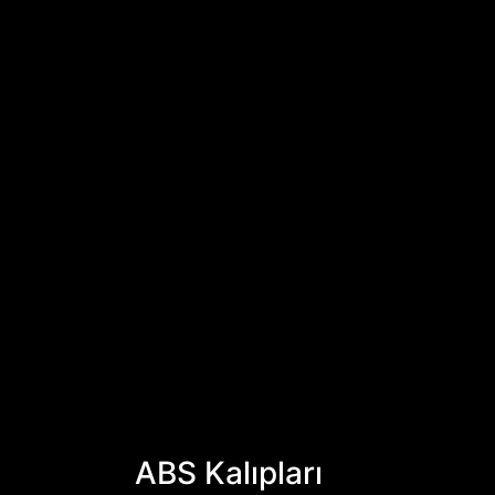
Ürün Tasarım-Geliştirme
Danışmanlık -Eğitim
Teknik servis
BLOG
TEKNOLOJİLER
BİZE ULAŞIN
En
Ru
ABS Kalıpları