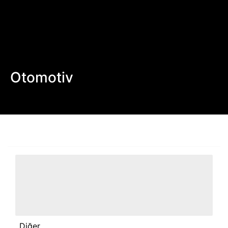
Otomotiv
Diğer