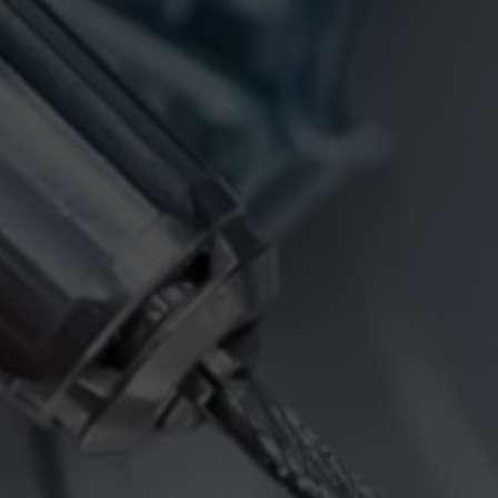
Ürün Tasarım-Geliştirme
Danışmanlık -Eğitim
Teknik servis
BLOG
TEKNOLOJİLER
BİZE ULAŞIN
En
Ru