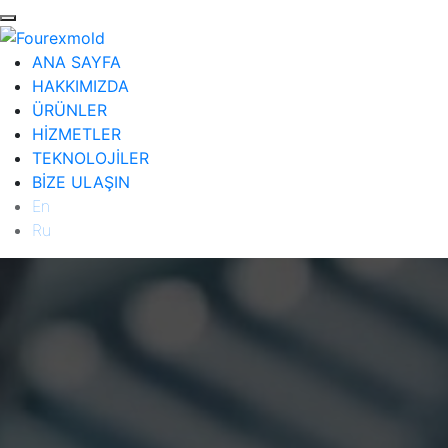
ANA SAYFA
HAKKIMIZDA
ÜRÜNLER
HİZMETLER
TEKNOLOJİLER
BİZE ULAŞIN
En
Ru
ANA SAYFA
HAKKIMIZDA
ÜRÜNLER
Diğer