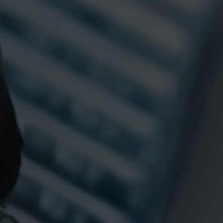
Süpürgelik Kalıpları
Teknik Profil Kalıpları
Yumuşak Plastik Kalıpları
Boru Profili Kalıpları
Ahşap Plastik Kompozit Kalıpları
Monoblok Panjur Kutu Kalıpları
Lambri ve Aksesuar Profil kalıpları
Alçıpan Köşe Profili Kalıpları
Perde Profili Kalıpları
Kablo Kanalı Kalıpları
Denizlik Kalıpları
Kapı Ve Pencere Yardımcı Profil Kalıpları
Kapı ve Pencere Ana Profil Kalıpları
HİZMETLER
Plastik Extrüzyon Kalıp İmalatı
Kesme-Delme kalıp imalatı
Co-Extrüzyon Uygulamaları
Post-Extrüzyon Uygulamaları
Desen uygulamaları
Plastik Extrüzyon Kalıp Revizyonu-Bakımı
Yedek parça imalatı