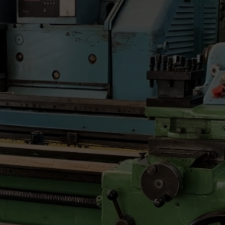
Süpürgelik Kalıpları
Teknik Profil Kalıpları
Yumuşak Plastik Kalıpları
Boru Profili Kalıpları
Ahşap Plastik Kompozit Kalıpları
Monoblok Panjur Kutu Kalıpları
Lambri ve Aksesuar Profil kalıpları
Alçıpan Köşe Profili Kalıpları
Perde Profili Kalıpları
Kablo Kanalı Kalıpları
Denizlik Kalıpları
Kapı Ve Pencere Yardımcı Profil Kalıpları
Kapı ve Pencere Ana Profil Kalıpları
HİZMETLER
Plastik Extrüzyon Kalıp İmalatı
Kesme-Delme kalıp imalatı
Co-Extrüzyon Uygulamaları
Post-Extrüzyon Uygulamaları
Desen uygulamaları
Plastik Extrüzyon Kalıp Revizyonu-Bakımı
Yedek parça imalatı