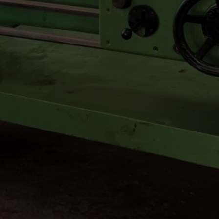
Ürün Tasarım-Geliştirme
Danışmanlık -Eğitim
Teknik servis
BLOG
TEKNOLOJİLER
BİZE ULAŞIN
En
Ru