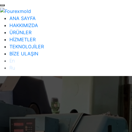
ANA SAYFA
HAKKIMIZDA
ÜRÜNLER
HİZMETLER
TEKNOLOJİLER
BİZE ULAŞIN
En
Ru
ANA SAYFA
HAKKIMIZDA
ÜRÜNLER
Diğer